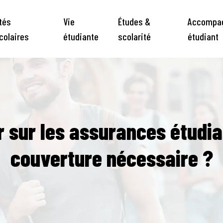
ités
Vie
Études &
Accompag
colaires
étudiante
scolarité
étudiant
ur les assurances étudian
couverture nécessaire ?