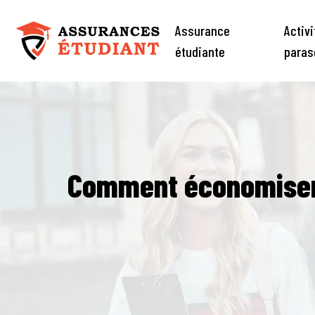
Assurance
Activ
étudiante
paras
Comment économiser s